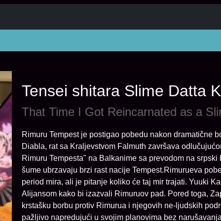
Tensei shitara Slime Datta
That Time I Got Reincarnated as a S
Rimuru Tempest je postigao pobedu nakon dramatične
Diabla, rat sa Kraljevstvom Falmuth završava odlučuju
Rimuru Tempesta" na Balkanime sa prevodom na srpski bes
šume ubrzavaju brzi rast nacije Tempest.Rimurueva pobe
period mira, ali je pitanje koliko će taj mir trajati. Yuuk
Alijansom kako bi izazvali Rimuruov pad. Pored toga, Za
krstašku borbu protiv Rimurua i njegovih ne-ljudskih podr
pažljivo napredujući u svojim planovima bez narušavanja