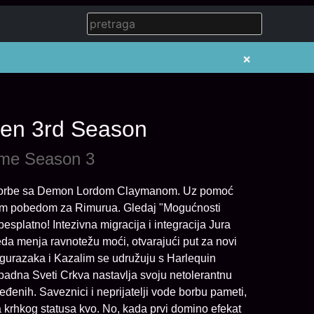
×
 Ken 3rd Season
lime Season 3
 borbe sa Demon Lordom Claymanom. Uz pomoć
ćom pobedom za Rimurua. Gledaj "Mogućnosti
platno! Intezivna migracija i integracija Jura
da menja ravnotežu moći, otvarajući put za novi
i Kagurazaka i Kazalim se udružuju s Harlequin
padna Sveti Crkva nastavlja svoju netolerantnu
eđenih. Saveznici i neprijatelji vode borbu pameti,
 krhkog statusa kvo. No, kada prvi domino efekat