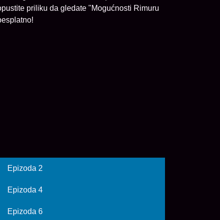
pustite priliku da gledate "Mogućnosti Rimuru
esplatno!
Epizoda 2
Epizoda 4
Epizoda 6