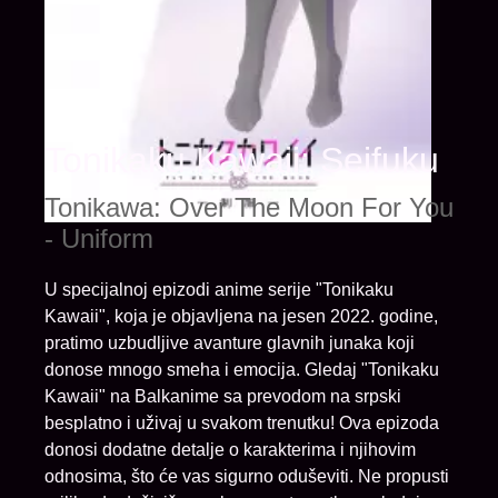
Tonikaku Kawaii: Seifuku
Tonikawa: Over The Moon For You
- Uniform
U specijalnoj epizodi anime serije "Tonikaku
Kawaii", koja je objavljena na jesen 2022. godine,
pratimo uzbudljive avanture glavnih junaka koji
donose mnogo smeha i emocija. Gledaj "Tonikaku
Kawaii" na Balkanime sa prevodom na srpski
besplatno i uživaj u svakom trenutku! Ova epizoda
donosi dodatne detalje o karakterima i njihovim
odnosima, što će vas sigurno oduševiti. Ne propusti