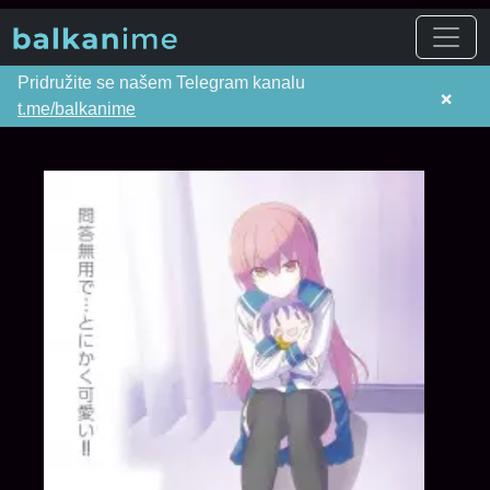
Pridružite se našem Telegram kanalu
×
t.me/balkanime