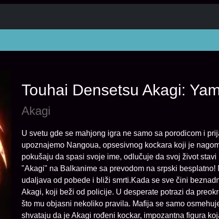
Touhai Densetsu Akagi: Yami
Akagi
U svetu gde se mahjong igra ne samo sa porodicom i prija
upoznajemo Nangoua, opsesivnog kockara koji je nagomil
pokušaju da spasi svoje ime, odlučuje da svoj život stavi 
"Akagi" na Balkanime sa prevodom na srpski besplatno! 
udaljava od pobede i bliži smrti.Kada se sve čini bezna
Akagi, koji beži od policije. U desperate potrazi da preo
što mu objasni nekoliko pravila. Mafija se samo osmehuj
shvataju da je Akagi rođeni kockar, impozantna figura ko