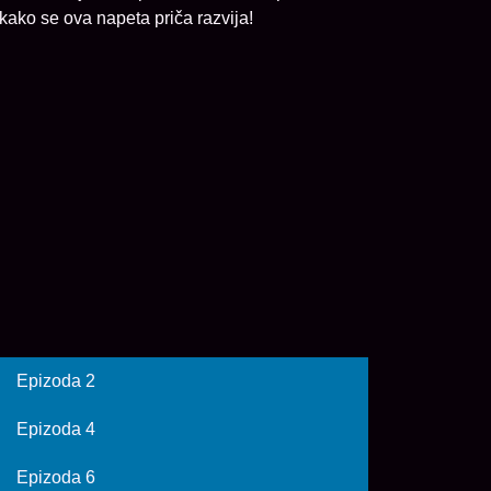
 kako se ova napeta priča razvija!
Epizoda 2
Epizoda 4
Epizoda 6