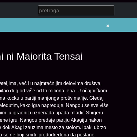
×
 ni Maiorita Tensai
teljima, već i u najmračnijim delovima društva,
ao dug od više od tri miliona jena. U očajničkom
na kocku u partiji mahjonga protiv mafije. Gledaj
Međutim, kako igra napreduje, Nangou se sve više
dnim, u igraonicu iznenada upada mladić Shigeru
krene igru, Nangou predaje partiju Akagiju nakon
e dok Akagi zauzima mesto za stolom. Ipak, ubrzo
ja se ne boji smrti, predodređena da postane