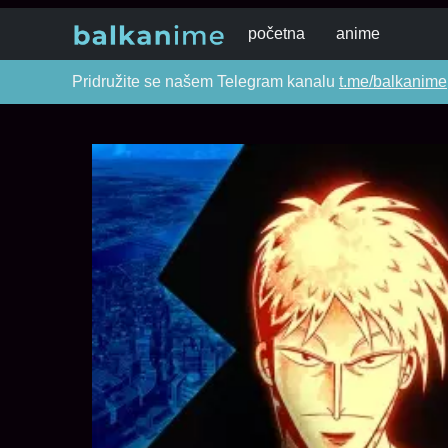
početna
anime
Pridružite se našem Telegram kanalu
t.me/balkanime