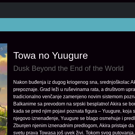
Towa no Yuugure
Dusk Beyond the End of the World
Nakon buđenja iz dugog kriogenog sna, srednjoškolac Ak
prepoznaje. Grad leži u ruševinama rata, a društvom upr
tradicionalno venčanje zamenjeno novim sistemom pozna
Balkanime sa prevodom na srpski besplatno! Akira se bo
kada se pred njim pojavi poznata figura – Yuugure, koj
njegovo iznenađenje, Yuugure se blago osmehuje i predla
Zbunjen njenim iznenadnim predlogom, Akira pristaje da
svetu prava Towasa još uvek živi. Tokom svog putovanja, 