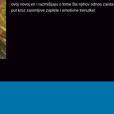
ovoj novoj eri i razmišljaju o tome šta njihov odnos zaista
put kroz zanimljive zaplete i emotivne trenutke!