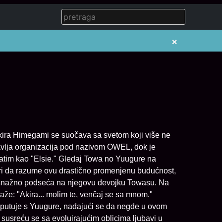
×
ira Himegami se suočava sa svetom koji više ne
avlja organizacija pod nazivom OWEL, dok je
tim kao "Elsie." Gledaj Towa no Yuugure na
ri da razume ovu drastično promenjenu budućnost,
a snažno podseća na njegovu devojku Towasu. Na
že: "Akira... molim te, venčaj se sa mnom."
 putuje s Yuugure, nadajući se da negde u ovom
susreću se sa evoluirajućim oblicima ljubavi u