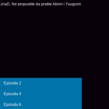
 znači. Ne propustite da pratite Akirin i Yuugurin
Epizoda 2
Epizoda 4
Epizoda 6