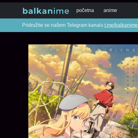
početna
anime
Pridružite se našem Telegram kanalu
t.me/balkanime