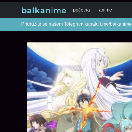
početna
anime
Pridružite se našem Telegram kanalu
t.me/balkanime