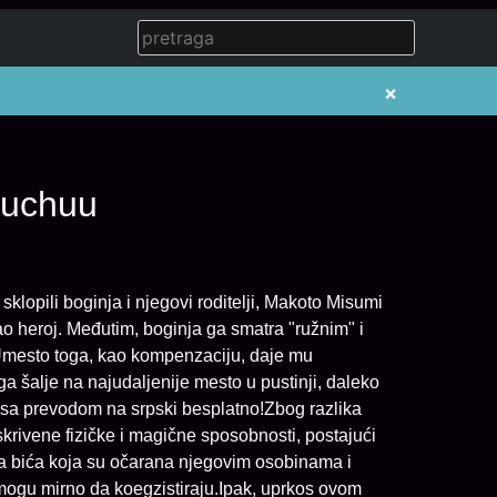
×
ouchuu
lopili boginja i njegovi roditelji, Makoto Misumi
o heroj. Međutim, boginja ga smatra "ružnim" i
 Umesto toga, kao kompenzaciju, daje mu
a šalje na najudaljenije mesto u pustinji, daleko
 sa prevodom na srpski besplatno!Zbog razlika
krivene fizičke i magične sposobnosti, postajući
 bića koja su očarana njegovim osobinama i
 mogu mirno da koegzistiraju.Ipak, uprkos ovom