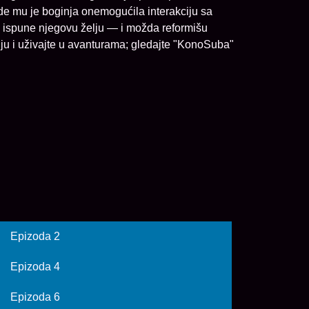
de mu je boginja onemogućila interakciju sa
 ispune njegovu želju — i možda reformišu
ju i uživajte u avanturama; gledajte "KonoSuba"
Epizoda 2
Epizoda 4
Epizoda 6