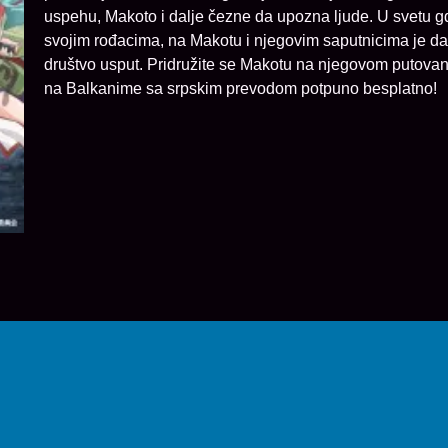
uspehu, Makoto i dalje čezne da upozna ljude. U svetu g
svojim rođacima, na Makotu i njegovim saputnicima je da
društvo usput. Pridružite se Makotu na njegovom putovan
na Balkanime sa srpskim prevodom potpuno besplatno!