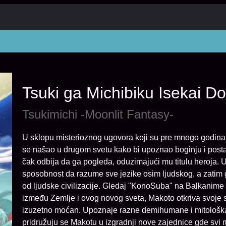
Tsuki ga Michibiku Isekai D
Tsukimichi -Moonlit Fantasy-
U sklopu misterioznog ugovora koji su pre mnogo godina sk
se našao u drugom svetu kako bi upoznao boginju i posta
čak odbija da ga pogleda, oduzimajući mu titulu heroja.
sposobnost da razume sve jezike osim ljudskog, a zatim g
od ljudske civilizacije. Gledaj "KonoSuba" na Balkanime
između Zemlje i ovog novog sveta, Makoto otkriva svoje s
izuzetno moćan. Upoznaje razne demihumane i mitološka
pridružuju se Makotu u izgradnji nove zajednice gde svi