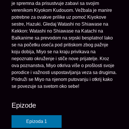
je spremna da prisustvuje zabavi sa svojim
verenikom Kiyokom Kudouom. Vežbala je manire
potrebne za ovakve prilike uz pomoć Kiyokove
sestre, Hazuki. Gledaj Watashi no Shiawase na
Kekkon: Watashi no Shiawase na Katachi na
Balkanime sa prevodom na srpski besplatno! Iako
se na početku oseća pod pritiskom zbog pažnje
koju dobija, Miyo se na kraju privikava na
nepoznato okruženje i stiče nove prijatelje. Kroz
ova poznanstva, Miyo otkriva više o prošlosti svoje
porodice i važnosti uspostavljanja veza sa drugima.
Pridruži se Miyo na njenom putovanju i otkrij kako
se povezuje sa svetom oko sebe!
Epizode
Epizoda 1