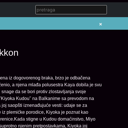
×
ekkon
đena iz dogovorenog braka, brzo je odbačena
ženio, a njena mlađa polusestra Kaya dobila je svu
 snage da se bori protiv zlostavljanja svoje
j "Kiyoka Kudou" na Balkanime sa prevodom na
 joj saopšti iznenađujuće vesti: udaje se za
 iz plemićke porodice, Kiyoka je poznat kao
erenice.Kada stigne u Kudou domaćinstvo, Miyo
 suprotno njenim pretpostavkama, Kiyoka joj