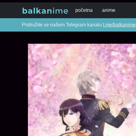
početna
anime
Pridružite se našem Telegram kanalu
t.me/balkanime