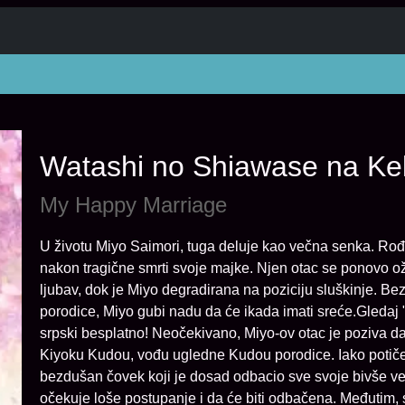
Watashi no Shiawase na K
My Happy Marriage
U životu Miyo Saimori, tuga deluje kao večna senka. Ro
nakon tragične smrti svoje majke. Njen otac se ponovo o
ljubav, dok je Miyo degradirana na poziciju sluškinje. Bez
porodice, Miyo gubi nadu da će ikada imati sreće.Gleda
srpski besplatno! Neočekivano, Miyo-ov otac je poziva da
Kiyoku Kudou, vođu ugledne Kudou porodice. Iako potiče
bezdušan čovek koji je dosad odbacio sve svoje bivše v
očekuje loše postupanje i da će biti odbačena. Međutim,