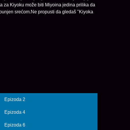
ta za Kiyoku može biti Miyoina jedina prilika da
ispunjen srećom.Ne propusti da gledaš "Kiyoka
Epizoda 2
Epizoda 4
Epizoda 6