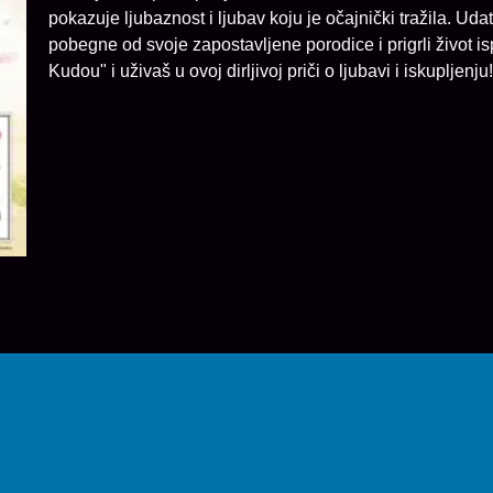
pokazuje ljubaznost i ljubav koju je očajnički tražila. Uda
pobegne od svoje zapostavljene porodice i prigrli život 
Kudou" i uživaš u ovoj dirljivoj priči o ljubavi i iskupljenju!