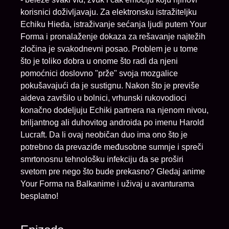
korisnici doživljavaju. Za elektronsku istražiteljku
Echiku Hieda, istraživanje sećanja ljudi putem Your
Forma i pronalaženje dokaza za rešavanje najtežih
zločina je svakodnevni posao. Problem je u tome
što je toliko dobra u onome što radi da njeni
pomoćnici doslovno "prže" svoja mozgalice
pokušavajući da je sustignu. Nakon što je previše
aideva završilo u bolnici, vrhunski rukovodioci
konačno dodeljuju Echiki partnera na njenom nivou,
briljantnog ali duhovitog androida po imenu Harold
Lucraft. Da li ovaj neobičan duo ima ono što je
potrebno da prevaziđe međusobne sumnje i spreči
smrtonosnu tehnološku infekciju da se proširi
svetom pre nego što bude prekasno? Gledaj anime
Your Forma na Balkanime i uživaj u avanturama
besplatno!