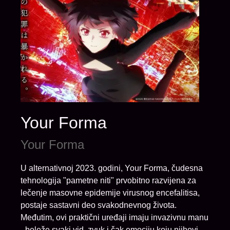
Your Forma
Your Forma
U alternativnoj 2023. godini, Your Forma, čudesna
tehnologija "pametne niti" prvobitno razvijena za
lečenje masovne epidemije virusnog encefalitisa,
postaje sastavni deo svakodnevnog života.
Međutim, ovi praktični uređaji imaju invazivnu manu
- beleže svaki vid, zvuk i čak emociju koju njihovi