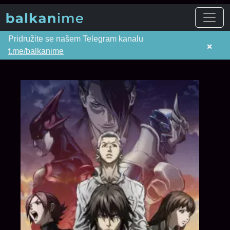
Pridružite se našem Telegram kanalu
×
t.me/balkanime