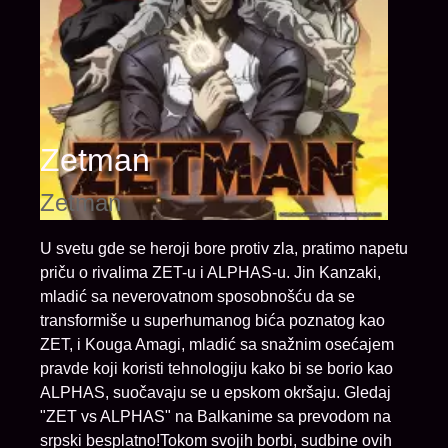
Zetman
Zetman
U svetu gde se heroji bore protiv zla, pratimo napetu
priču o rivalima ZET-u i ALPHAS-u. Jin Kanzaki,
mladić sa neverovatnom sposobnošću da se
transformiše u superhumanog bića poznatog kao
ZET, i Kouga Amagi, mladić sa snažnim osećajem
pravde koji koristi tehnologiju kako bi se borio kao
ALPHAS, suočavaju se u epskom okršaju. Gledaj
"ZET vs ALPHAS" na Balkanime sa prevodom na
srpski besplatno!Tokom svojih borbi, sudbine ovih