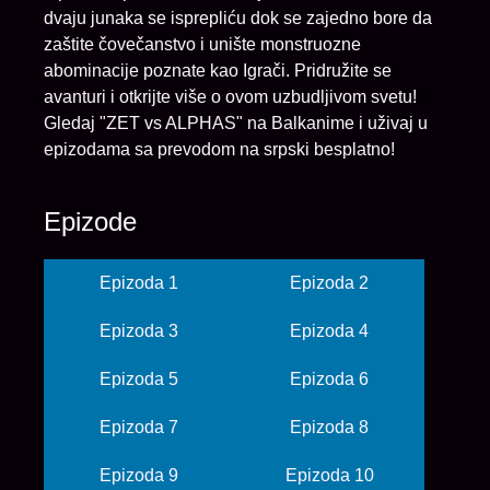
dvaju junaka se isprepliću dok se zajedno bore da
zaštite čovečanstvo i unište monstruozne
abominacije poznate kao Igrači. Pridružite se
avanturi i otkrijte više o ovom uzbudljivom svetu!
Gledaj "ZET vs ALPHAS" na Balkanime i uživaj u
epizodama sa prevodom na srpski besplatno!
Epizode
Epizoda 1
Epizoda 2
Epizoda 3
Epizoda 4
Epizoda 5
Epizoda 6
Epizoda 7
Epizoda 8
Epizoda 9
Epizoda 10