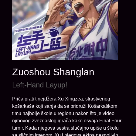
Zuoshou Shanglan
Left-Hand Layup!
Priča prati tinejdžera Xu Xingzea, strastvenog
košarkaša koji sanja da se pridruži Košarkaškom
timu najbolje škole u regionu nakon što je video
njihovog zvezdastog igrača kako osvaja Final Four
turnir. Kada njegova sestra slučajno upiše u školu
sa sličnim imenom, Xu i njegova ekipa nespojivih