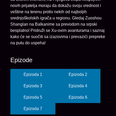
novih prijatelja moraju da dokažu svoju vrednost i
veštine na terenu protiv nekih od najboljih
srednjoškolskih igrača u regionu. Gledaj Zuoshou
Shanglan na Balkanime sa prevodom na srpski
besplatno! Pridruži se Xu-ovim avanturama i saznaj
kako će se suočiti sa izazovima i prevazići prepreke
na putu do uspeha!
Epizode
Epizoda 1
Epizoda 2
Epizoda 3
Epizoda 4
Epizoda 5
Epizoda 6
Epizoda 7