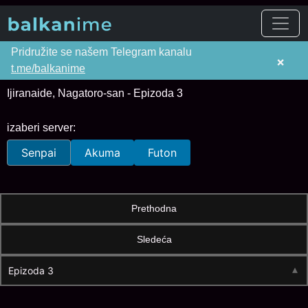
Pridružite se našem Telegram kanalu
×
t.me/balkanime
Ijiranaide, Nagatoro-san - Epizoda 3
izaberi server:
Senpai
Akuma
Futon
Prethodna
Sledeća