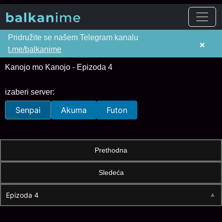
Pridružite se našem Telegram kanalu
×
t.me/balkanime
Kanojo mo Kanojo - Epizoda 4
izaberi server:
Senpai
Akuma
Futon
Prethodna
Sledeća