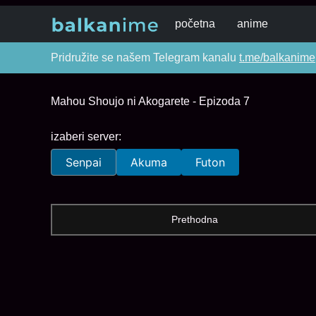
početna
anime
Pridružite se našem Telegram kanalu
t.me/balkanime
Mahou Shoujo ni Akogarete - Epizoda 7
izaberi server:
Senpai
Akuma
Futon
Prethodna