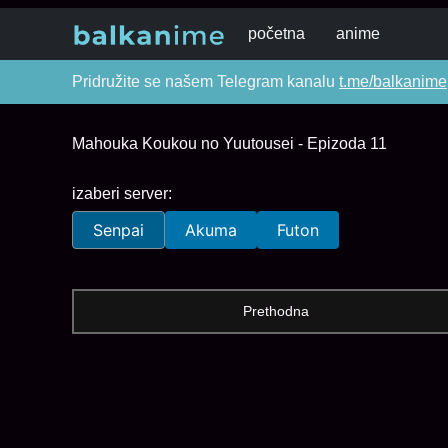
početna
anime
Pridružite se našem Telegram kanalu
t.me/balkanime
Mahouka Koukou no Yuutousei - Epizoda 11
izaberi server:
Senpai
Akuma
Futon
Prethodna