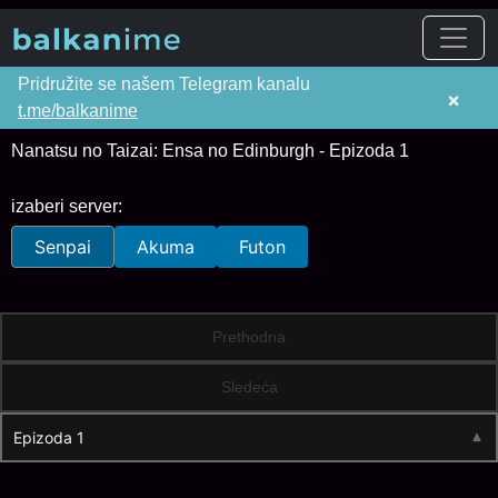
Pridružite se našem Telegram kanalu
×
t.me/balkanime
Nanatsu no Taizai: Ensa no Edinburgh - Epizoda 1
izaberi server:
Senpai
Akuma
Futon
Prethodna
Sledeća