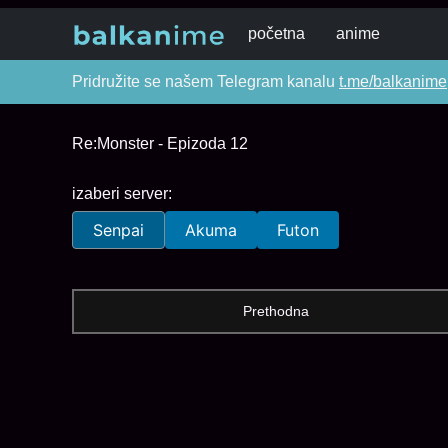
početna
anime
Pridružite se našem Telegram kanalu
t.me/balkanime
Re:Monster - Epizoda 12
izaberi server:
Senpai
Akuma
Futon
Prethodna