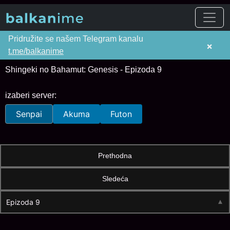
Pridružite se našem Telegram kanalu
×
t.me/balkanime
Shingeki no Bahamut: Genesis - Epizoda 9
izaberi server:
Senpai
Akuma
Futon
Prethodna
Sledeća