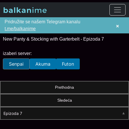
Pridružite se našem Telegram kanalu
×
t.me/balkanime
New Panty & Stocking with Garterbelt - Epizoda 7
izaberi server:
Senpai
Akuma
Futon
Prethodna
Sledeća