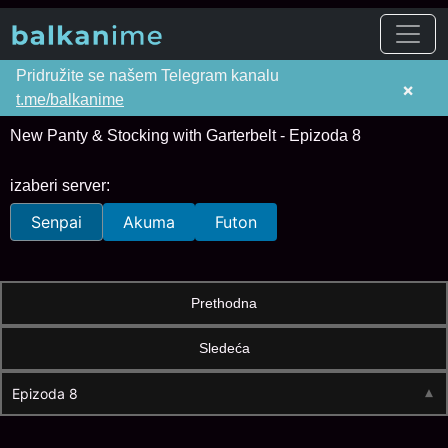
Pridružite se našem Telegram kanalu
×
t.me/balkanime
New Panty & Stocking with Garterbelt - Epizoda 8
izaberi server:
Senpai
Akuma
Futon
Prethodna
Sledeća